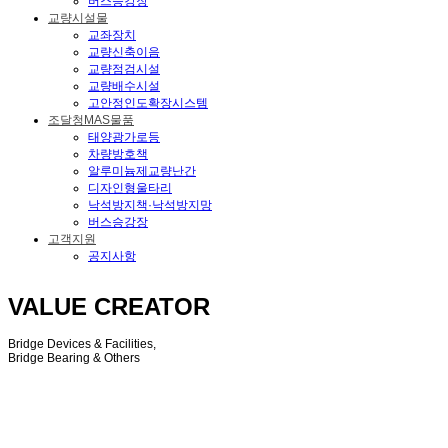
버스승강장
교량시설물
교좌장치
교량신축이음
교량점검시설
교량배수시설
고안정인도확장시스템
조달청MAS물품
태양광가로등
차량방호책
알루미늄제교량난간
디자인형울타리
낙석방지책·낙석방지망
버스승강장
고객지원
공지사항
VALUE CREATOR
Bridge Devices & Facilities,
Bridge Bearing & Others