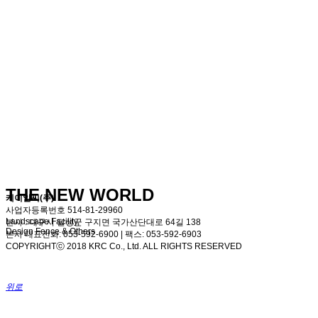
THE NEW WORLD
케이알씨(주)
사업자등록번호 514-81-29960
Landscape Facility,
본사 : 대구시 달성군 구지면 국가산단대로 64길 138
Design Fence & Others
본사 대표전화: 053-592-6900 | 팩스: 053-592-6903
COPYRIGHTⓒ 2018 KRC Co., Ltd. ALL RIGHTS RESERVED
위로