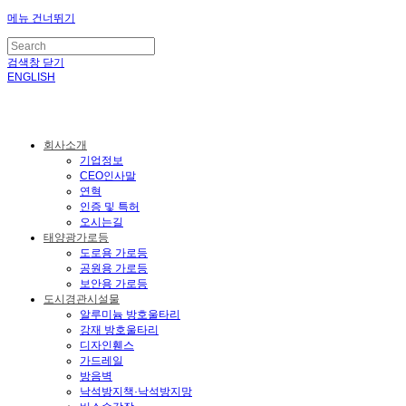
메뉴 건너뛰기
검색창 닫기
ENGLISH
회사소개
기업정보
CEO인사말
연혁
인증 및 특허
오시는길
태양광가로등
도로용 가로등
공원용 가로등
보안용 가로등
도시경관시설물
알루미늄 방호울타리
강재 방호울타리
디자인휀스
가드레일
방음벽
낙석방지책·낙석방지망